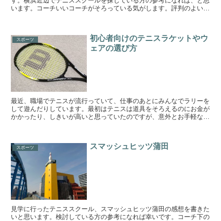
す。横浜近辺でテニススクールを探している方の参考になれば、と思
います。コーチいいコーチがそろっている気がします。評判のよいコ
ーチが数名いて、人気です。どのコーチも笑顔が挨拶をして...
初心者向けのテニスラケットやウ
スポーツ
ェアの選び方
最近、職場でテニスが流行っていて、仕事のあとにみんなでラリーを
して遊んだりしています。最初はテニスは道具をそろえるのにお金が
かかったり、しきいが高いと思っていたのですが、意外とお手軽な値
段で手に入ることが分かりました。そこで、この記事では初...
スマッシュヒッツ蒲田
スポーツ
見学に行ったテニススクール、スマッシュヒッツ蒲田の感想を書きた
いと思います。検討している方の参考になれば幸いです。コーチ下の