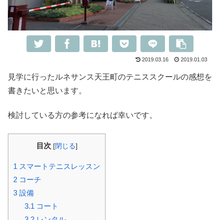
2019.03.16
2019.01.03
見学に行ったルネサンス天王町のテニススクールの感想を
書きたいと思います。
検討している方の参考になれば幸いです。
目次
[
閉じる
]
1
スマートテニスレッスン
2
コーチ
3
設備
3.1
コート
3.2
レンタル