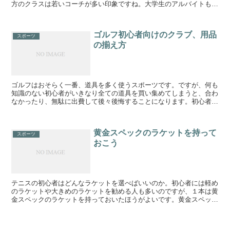
方のクラスは若いコーチが多い印象ですね。大学生のアルバイトもい
るような印象を受けました。トップインドアのようなおもて...
ゴルフ初心者向けのクラブ、用品
スポーツ
の揃え方
ゴルフはおそらく一番、道具を多く使うスポーツです。ですが、何も
知識のない初心者がいきなり全ての道具を買い集めてしまうと、合わ
なかったり、無駄に出費して後々後悔することになります。初心者が
どんなものをどんな順番で揃えていったらいいのか、自分の...
黄金スペックのラケットを持って
スポーツ
おこう
テニスの初心者はどんなラケットを選べばいいのか。初心者には軽め
のラケットや大きめのラケットを勧める人も多いのですが、１本は黄
金スペックのラケットを持っておいたほうがよいです。黄金スペック
のラケットとは、現在のテニスにおいてスタンダードな大き...