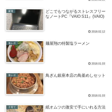
どこでもつながるストレスフリー
家電
なノートPC『VAIO S11』(VAIO)
2018.02.12
麺屋翔の特製塩ラーメン
食レポ
2018.01.03
鳥ぎん銀座本店の鳥釜めしセット
食レポ
2018.01.03
紙オムツの激安で手にいれる方法
子育て