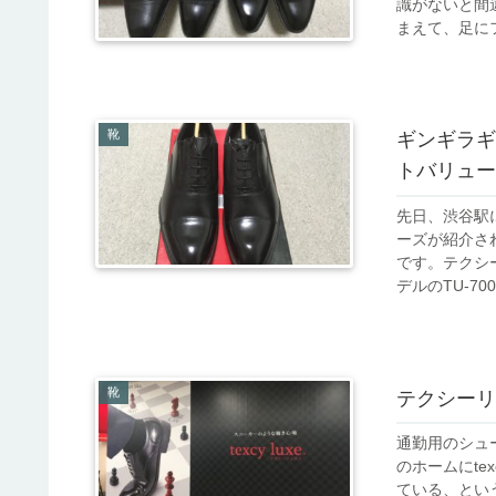
識がないと間
まえて、足にフ
靴
ギンギラギ
トバリューズ
先日、渋谷駅
ーズが紹介さ
です。テクシ
デルのTU-700
靴
テクシーリ
通勤用のシュ
のホームにte
ている、とい