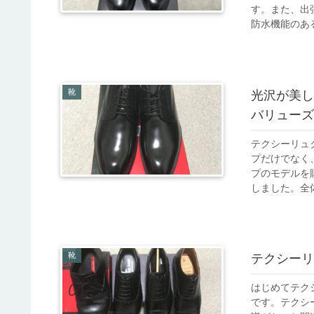
す。また、出
防水機能のある
靴
光沢が美し
バリューズ
テクシーリュ
プだけでなく
プのモデルを
しました。全体
靴
テクシーリ
はじめてテク
です。テクシ