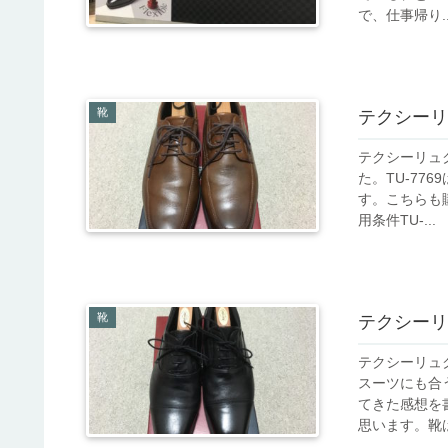
で、仕事帰り..
靴
テクシーリ
テクシーリュ
た。TU-7
す。こちらも
用条件TU-...
靴
テクシーリ
テクシーリュ
スーツにも合
てきた感想を
思います。靴は