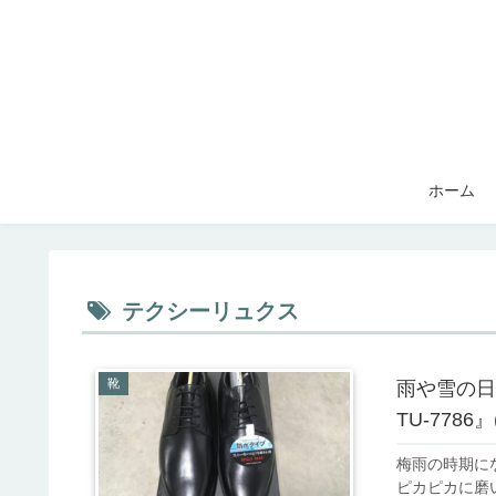
ホーム
テクシーリュクス
靴
雨や雪の日
TU-778
梅雨の時期に
ピカピカに磨