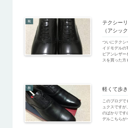
靴
テクシーリ
（アシック
ついにテクシ
イドモデルの
ピアンレザー
スを買った方も
靴
軽くて歩き
このブログで
ュクスですが
のばかりです
デルこちらが一